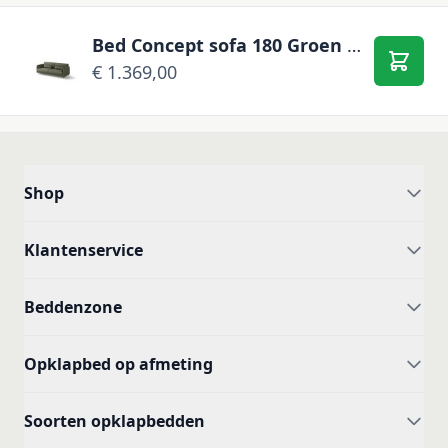
Bed Concept sofa 180 Groen voor opklapbed wit
€ 1.369,00
In Wi
Shop
Klantenservice
Beddenzone
Opklapbed op afmeting
Soorten opklapbedden